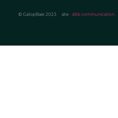
© GalopBaie 2023
site
dkb communication