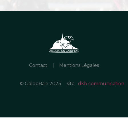
Contact
Mentions Légales
© GalopBaie 2023
site
dkb communication