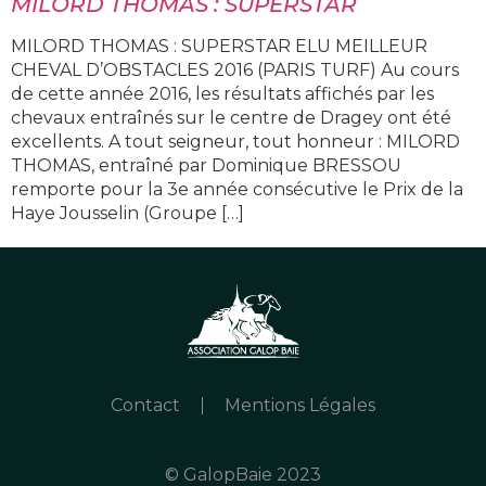
MILORD THOMAS : SUPERSTAR
MILORD THOMAS : SUPERSTAR ELU MEILLEUR
CHEVAL D’OBSTACLES 2016 (PARIS TURF) Au cours
de cette année 2016, les résultats affichés par les
chevaux entraînés sur le centre de Dragey ont été
excellents. A tout seigneur, tout honneur : MILORD
THOMAS, entraîné par Dominique BRESSOU
remporte pour la 3e année consécutive le Prix de la
Haye Jousselin (Groupe […]
Contact
Mentions Légales
© GalopBaie 2023